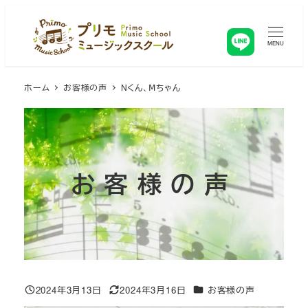
メ
イ
ン
MENU
コ
ン
ホーム
お客様の声
Nくん、Ⅿちゃん
テ
ン
ツ
へ
移
お客様の声
動
カテゴリー
2024年3月13日
2024年3月16日
お客様の声
投稿日
更新日