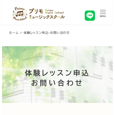
メ
イ
ン
MENU
コ
ン
ホーム
体験レッスン申込・お問い合わせ
テ
ン
ツ
へ
移
動
体験レッスン申込
お問い合わせ