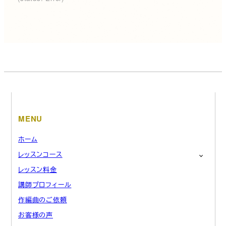
れ
れ
れ
て
て
て
い
い
い
る
る
る
画
画
画
面
面
面
で
で
で
す。
す。
す。
MENU
ホーム
レッスンコース
レッスン料金
講師プロフィール
作編曲のご依頼
お客様の声