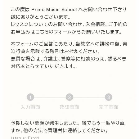
この度は Primo Music School へお問い合わせ下さり
誠にありがとうございます。
レッスンについてのお問い合わせ、入会相談、ご予約の
お申込みはこちらのフォームからお願いいたします。
本フォームのご回答にあたり、当教室への誹謗中傷、脅
迫行為を示唆する発言はお控えください。
悪質な場合は、弁護士、警察等に相談のうえ、然るべき
対応をとらせていただきます。
1
2
3
現
現
現
入力画面
確認画面
完了画面
在
在
在
表
表
表
予期しない問題が発生しました。 後でもう一度やり直
示
示
示
すか、他の方法で管理者に連絡してください。
さ
さ
さ
(status: Error)