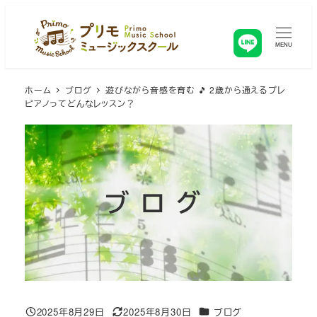
メ
イ
ン
MENU
コ
ン
ホーム
ブログ
遊びながら音感を育む 🎵 2歳から通えるプレ
テ
ピアノってどんなレッスン？
ン
ツ
へ
移
動
ブログ
カテゴリー
2025年8月29日
2025年8月30日
ブログ