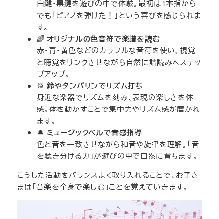
白鍵・黒鍵を遊びの中で体験。最初は1本指から
でも「ピアノを弾けた！」という喜びを感じられま
す。
🌈
オリジナルの色音符で楽譜を読む
赤・青・黄色などのカラフルな音符を使い、視覚
と聴覚をリンクさせながら自然に譜読みへステッ
プアップ。
🥁
鈴やタンバリンでリズム打ち
身近な楽器でリズムを刻み、表現の楽しさを体
感。体を動かすことで集中力やリズム感が磨かれ
ます。
🔔
ミュージックベルで音感指導
色と音を一致させながら和音や旋律を理解。「音
を聴き分ける力」が遊びの中で自然に育ちます。
こうした活動をバランスよく取り入れることで、お子さ
まは「音楽を全身で楽しむ」ことを覚えていきます。