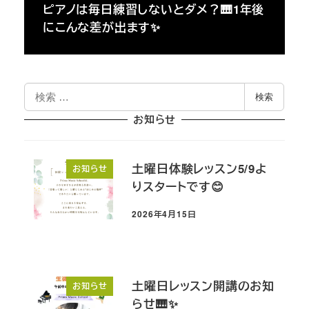
ピアノは毎日練習しないとダメ？🎹1年後
にこんな差が出ます✨
検
検索
索
お知らせ
土曜日体験レッスン5/9よ
お知らせ
りスタートです😊
2026年4月15日
投稿日
土曜日レッスン開講のお知
お知らせ
らせ🎹✨