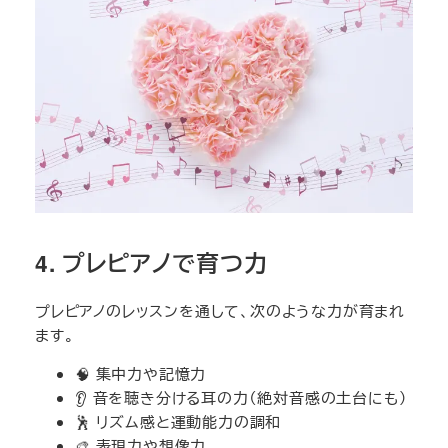
4. プレピアノで育つ力
プレピアノのレッスンを通して、次のような力が育まれ
ます。
🧠 集中力や記憶力
👂 音を聴き分ける耳の力（絶対音感の土台にも）
🕺 リズム感と運動能力の調和
🎨 表現力や想像力