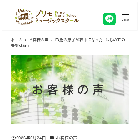
メ
イ
ン
MENU
コ
ン
ホーム
お客様の声
『3歳の息子が夢中になった、はじめての
テ
音楽体験』
ン
ツ
へ
移
動
お客様の声
カテゴリー
2026年6月24日
お客様の声